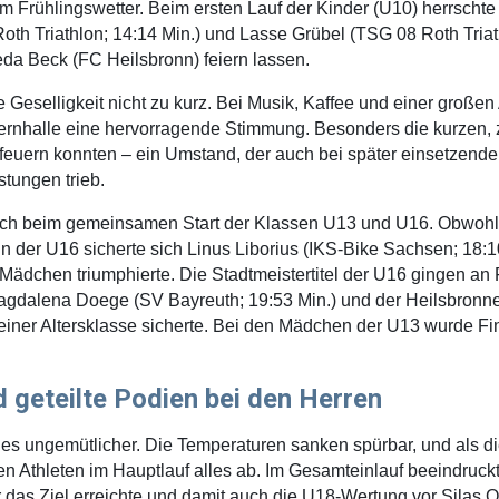
 Frühlingswetter. Beim ersten Lauf der Kinder (U10) herrschte
th Triathlon; 14:14 Min.) und Lasse Grübel (TSG 08 Roth Triath
da Beck (FC Heilsbronn) feiern lassen.
Geselligkeit nicht zu kurz. Bei Musik, Kaffee und einer groß
ernhalle eine hervorragende Stimmung. Besonders die kurzen, 
nfeuern konnten – ein Umstand, der auch bei später einsetzend
stungen trieb.
ich beim gemeinsamen Start der Klassen U13 und U16. Obwohl b
. In der U16 sicherte sich Linus Liborius (IKS-Bike Sachsen; 1
 Mädchen triumphierte. Die Stadtmeistertitel der U16 gingen a
agdalena Doege (SV Bayreuth; 19:53 Min.) und der Heilsbronne
 seiner Altersklasse sicherte. Bei den Mädchen der U13 wurde Fi
geteilte Podien bei den Herren
 ungemütlicher. Die Temperaturen sanken spürbar, und als di
den Athleten im Hauptlauf alles ab. Im Gesamteinlauf beeindruc
r das Ziel erreichte und damit auch die U18-Wertung vor Silas