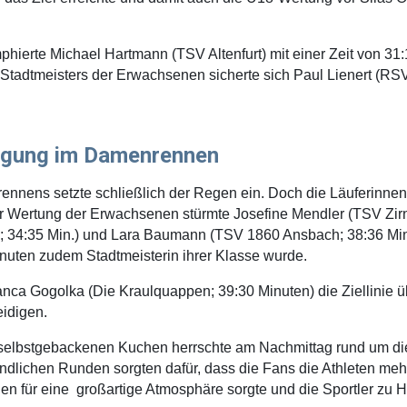
hierte Michael Hartmann (TSV Altenfurt) mit einer Zeit von 31:1
 Stadtmeisters der Erwachsenen sicherte sich Paul Lienert (RSV
digung im Damenrennen
ennens setzte schließlich der Regen ein. Doch die Läuferinne
r Wertung der Erwachsenen stürmte Josefine Mendler (TSV Zirndo
n; 34:35 Min.) und Lara Baumann (TSV 1860 Ansbach; 38:36 Mi
Minuten zudem Stadtmeisterin ihrer Klasse wurde.
anca Gogolka (Die Kraulquappen; 39:30 Minuten) die Ziellinie üb
eidigen.
 selbstgebackenen Kuchen herrschte am Nachmittag rund um di
dlichen Runden sorgten dafür, dass die Fans die Athleten mehr
n für eine großartige Atmosphäre sorgte und die Sportler zu H