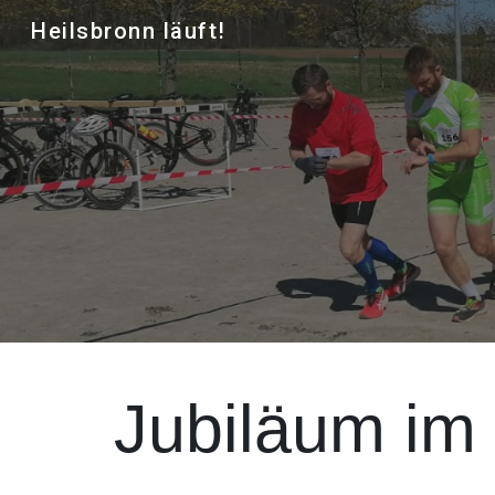
Heilsbronn läuft!
Sk
Jubiläum im 