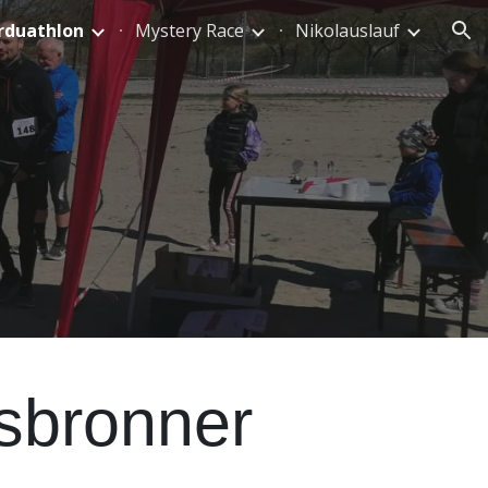
rduathlon
Mystery Race
Nikolauslauf
ion
lsbronner