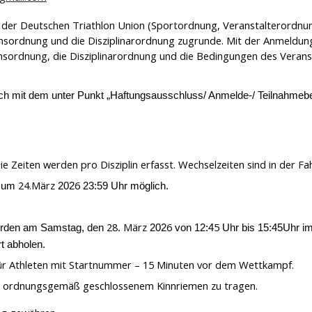
der Deutschen Triathlon Union (Sportordnung, Veranstalterordnu
nsordnung und die Disziplinarordnung zugrunde. Mit der Anmeldung
ordnung, die Disziplinarordnung und die Bedingungen des Veransta
ich mit dem unter Punkt
„Haftungsausschluss/ Anmelde-/ Teilnahmeb
e Zeiten werden pro Disziplin erfasst. Wechselzeiten sind in der Fa
24.März
6
 zum
202
23:59 Uhr möglich.
28
März
6
5
werden am Samstag, den
.
202
von 12:4
Uhr bis 15:45Uhr i
t abholen.
ür Athleten mit Startnummer – 15 Minuten vor dem Wettkampf.
mit ordnungsgemäß geschlossenem Kinnriemen zu tragen.