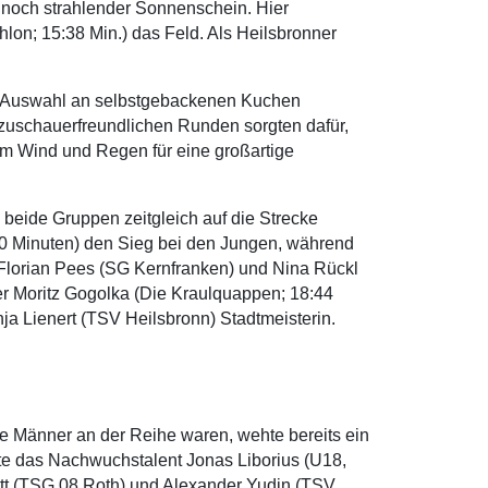
 noch strahlender Sonnenschein. Hier
lon; 15:38 Min.) das Feld. Als Heilsbronner
en Auswahl an selbstgebackenen Kuchen
zuschauerfreundlichen Runden sorgten dafür,
em Wind und Regen für eine großartige
eide Gruppen zeitgleich auf die Strecke
8:10 Minuten) den Sieg bei den Jungen, während
n Florian Pees (SG Kernfranken) und Nina Rückl
r Moritz Gogolka (Die Kraulquappen; 18:44
nja Lienert (TSV Heilsbronn) Stadtmeisterin.
e Männer an der Reihe waren, wehte bereits ein
kte das Nachwuchstalent Jonas Liborius (U18,
 Ott (TSG 08 Roth) und Alexander Yudin (TSV