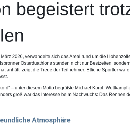
n begeistert trot
len
ärz 2026, verwandelte sich das Areal rund um die Hohenzollern
lsbronner Osterduathlons standen nicht nur Bestzeiten, sonder
t anhält, zeigt die Treue der Teilnehmer: Etliche Sportler war
sst.
ekord“ – unter diesem Motto begrüßte Michael Korol, Wettkampfl
onders groß war das Interesse beim Nachwuchs: Das Rennen de
reundliche Atmosphäre