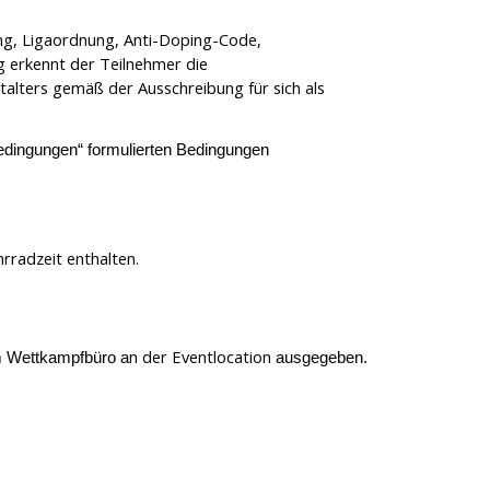
ng, Ligaordnung, Anti-Doping-Code,
 erkennt der Teilnehmer die
lters gemäß der Ausschreibung für sich als
edingungen“
formulierten Bedingungen
hrradzeit enthalten.
n der Eventlocation
m Wettkampfbüro a
ausgegeben.