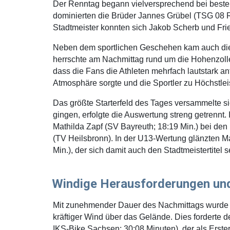
Der Renntag begann vielversprechend bei bestem
dominierten die Brüder Jannes Grübel (TSG 08 Ro
Stadtmeister konnten sich Jakob Scherb und Frie
Neben dem sportlichen Geschehen kam auch die 
herrschte am Nachmittag rund um die Hohenzoll
dass die Fans die Athleten mehrfach lautstark a
Atmosphäre sorgte und die Sportler zu Höchstlei
Das größte Starterfeld des Tages versammelte s
gingen, erfolgte die Auswertung streng getrennt
Mathilda Zapf (SV Bayreuth; 18:19 Min.) bei den
(TV Heilsbronn). In der U13-Wertung glänzten M
Min.), der sich damit auch den Stadtmeistertitel
Windige Herausforderungen und 
Mit zunehmender Dauer des Nachmittags wurde es
kräftiger Wind über das Gelände. Dies forderte 
IKS-Bike Sachsen; 30:08 Minuten), der als Erste