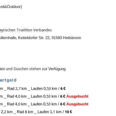
zeit&Outdoor)
ayrischen Triathlon Verbandes
lernhalle, Ketteldorfer Str. 22, 91560 Heilsbronn
und Duschen stehen
iten
zur Verfügung
artgeld
2
7
53
6
m _ Rad
,
km _ Laufen 0,
km /
€
0
53
6
m _ Rad 4,
km _ Laufen 0,
km /
€
Ausgebucht
0
53
6
m _ Rad 4,
km _ Laufen 0,
km /
€
Ausgebucht
2
8
1
10
 2,
km _ Rad
km _ Laufen 1,
km /
€