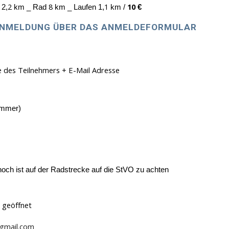
2
8
1
10
 2,
km _ Rad
km _ Laufen 1,
km /
€
 ANMELDUNG ÜBER DAS ANMELDEFORMULAR
des Teilnehmers + E-Mail Adresse
nummer)
ch ist auf der Radstrecke auf die StVO zu achten
 geöffnet
@gmail.com