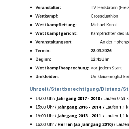
Veranstalter:
TV Heilsbronn (Frei
Wettkampf:
Crossduathlon
Wettkampfleitung:
Michael Korol
Wettkampfgericht:
Kampfrichter des B
Veranstaltungsort
:
A
n der Hohenzol
28
3
6
Termin:
.0
.202
5
Beginn:
12:4
Uhr
Wettkampfbesprechung:
Vor jedem Start
Umkleiden:
Umkleidemöglichke
Uhrzeit/Startberechtigung/Distanz/St
0
Uhr
Jahrgang 2017 - 2018
53
1
4
.
0
/
/ Laufen 0,
k
0
0
Jahrgang 2016 - 2014
1
1
1
5
:
Uhr /
/ Laufen
,
k
0
0
Jahrgang 2013 - 2011
1,1
1
5
:
Uhr /
/ Laufen
k
0
0 Uhr
Herren
Jahrgang 2010
1
6
:
/
(ab
)
/ Laufen