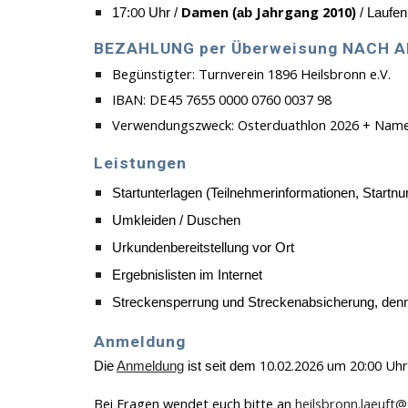
0
0
Damen
Jahrgang 2010
1
7
:
Uhr /
(ab
)
/ Laufen
BEZAHLUNG per Überweisung NACH
Begünstigter: Turnverein 1896 Heilsbronn e.V.
IBAN: DE45 7655 0000 0760 0037 98
Verwendungszweck: Osterduathlon 2026 + Name 
Leistungen
Startunterlagen (Teilnehmerinformationen, Start
Umkleiden / Duschen
Urkundenbereitstellung vor Ort
Ergebnislisten im Internet
Streckensperrung und Streckenabsicherung, denno
Anmeldung
10.02.2026 um 20:00 Uhr
Die
Anmeldung
ist se
it dem
Bei Fragen wendet euch bitte an
heilsbronn.laeuft