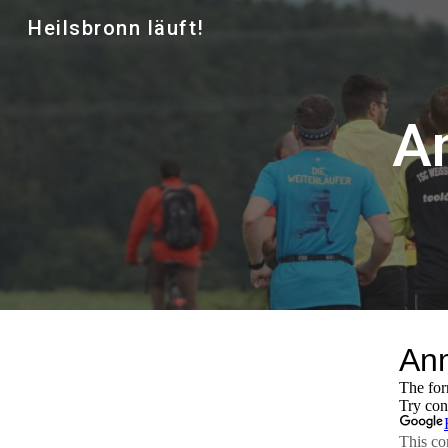
Heilsbronn läuft!
Sk
A