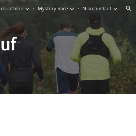
erduathlon
Mystery Race
Nikolauslauf
ion
uf